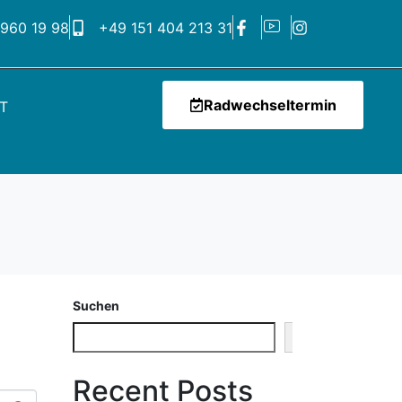
 960 19 98
+49 151 404 213 31
Radwechseltermin
T
Suchen
Suchen
Recent Posts